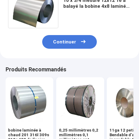
10 x 3/4 mesure 12x12 16 a
balayé la bobine 4x8 laminé à
chaud de feuille d'acier
inoxydable
Continuer
Produits Recommandés
bobine laminée à
0,25 millimètres 0,2
11ga 12 petit 
chaud 201 316l 309s
millimètres 0,1
Bendable d'aci