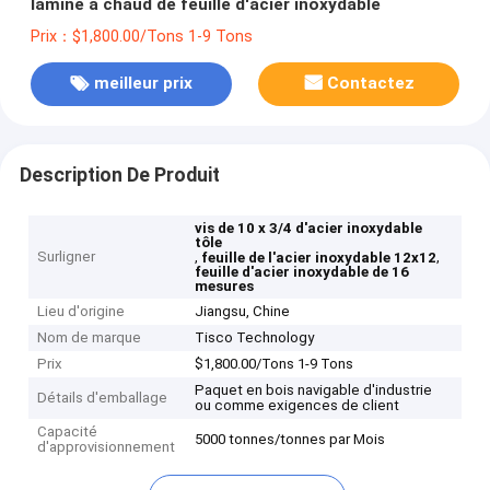
laminé à chaud de feuille d'acier inoxydable
Prix：$1,800.00/Tons 1-9 Tons
meilleur prix
Contactez
Description De Produit
vis de 10 x 3/4 d'acier inoxydable
tôle
Surligner
,
,
feuille de l'acier inoxydable 12x12
feuille d'acier inoxydable de 16
mesures
Lieu d'origine
Jiangsu, Chine
Nom de marque
Tisco Technology
Prix
$1,800.00/Tons 1-9 Tons
Paquet en bois navigable d'industrie
Détails d'emballage
ou comme exigences de client
Capacité
5000 tonnes/tonnes par Mois
d'approvisionnement