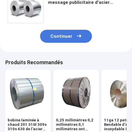
message publicitaire d'acier
inoxydable a poli 2205 20g ASTM
201 304L 316 316L 410
Continuer
Produits Recommandés
bobine laminée à
0,25 millimètres 0,2
11ga 12 petit 
chaud 201 316l 309s
millimètres 0,1
Bendable d'aci
310s 430 de l'acier
millimètres ont
inoxydable She