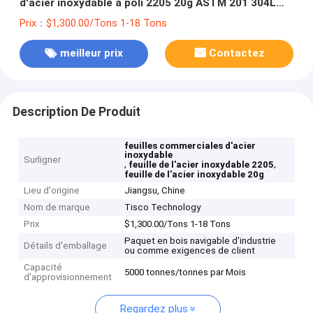
d'acier inoxydable a poli 2205 20g ASTM 201 304L
316 316L 410
Prix：$1,300.00/Tons 1-18 Tons
meilleur prix
Contactez
Description De Produit
feuilles commerciales d'acier
inoxydable
Surligner
,
,
feuille de l'acier inoxydable 2205
feuille de l'acier inoxydable 20g
Lieu d'origine
Jiangsu, Chine
Nom de marque
Tisco Technology
Prix
$1,300.00/Tons 1-18 Tons
Paquet en bois navigable d'industrie
Détails d'emballage
ou comme exigences de client
Capacité
5000 tonnes/tonnes par Mois
d'approvisionnement
Regardez plus