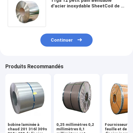
11ga 12 petit pain Bendable
d'acier inoxydable SheetCoil de la
mesure 304 200 séries 300 séries
400 séries
Continuer
Produits Recommandés
bobine laminée à
0,25 millimètres 0,2
Fournisseurs 
chaud 201 316l 309s
millimètres 0,1
feuille et de b