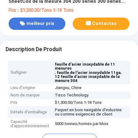
SheetCoil de la mesure 304 200 séries 300 séries
400 séries
Prix：$1,300.00/Tons 1-18 Tons
meilleur prix
Contactez
Description De Produit
feuille d'acier inoxydable de 11
mesures
Surligner
,
,
feuille de l'acier inoxydable 11ga
12 feuille d'acier inoxydable de la
mesure 304
Lieu d'origine
Jiangsu, Chine
Nom de marque
Tisco Technology
Prix
$1,300.00/Tons 1-18 Tons
Paquet en bois navigable d'industrie
Détails d'emballage
ou comme exigences de client
Capacité
5000 tonnes/tonnes par Mois
d'approvisionnement