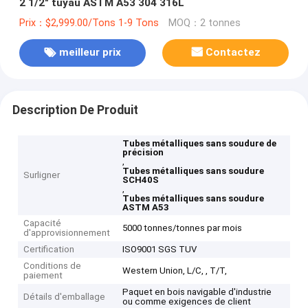
2 1/2" tuyau ASTM A53 304 316L
Prix：$2,999.00/Tons 1-9 Tons
MOQ：2 tonnes
meilleur prix
Contactez
Description De Produit
Tubes métalliques sans soudure de
précision
,
Tubes métalliques sans soudure
Surligner
SCH40S
,
Tubes métalliques sans soudure
ASTM A53
Capacité
5000 tonnes/tonnes par mois
d'approvisionnement
Certification
ISO9001 SGS TUV
Conditions de
Western Union, L/C, , T/T,
paiement
Paquet en bois navigable d'industrie
Détails d'emballage
ou comme exigences de client