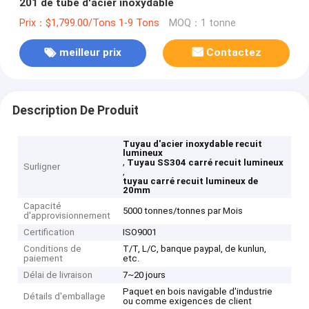
201 de tube d'acier inoxydable
Prix：$1,799.00/Tons 1-9 Tons
MOQ：1 tonne
meilleur prix
Contactez
Description De Produit
Tuyau d'acier inoxydable recuit
lumineux
,
Tuyau SS304 carré recuit lumineux
Surligner
,
tuyau carré recuit lumineux de
20mm
Capacité
5000 tonnes/tonnes par Mois
d'approvisionnement
Certification
ISO9001
Conditions de
T/T, L/C, banque paypal, de kunlun,
paiement
etc.
Délai de livraison
7~20 jours
Paquet en bois navigable d'industrie
Détails d'emballage
ou comme exigences de client