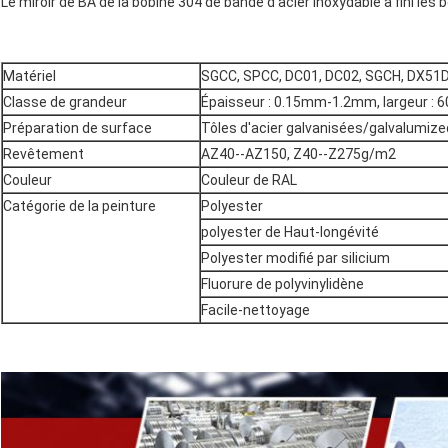
Le miroir de BA de la bobine 304 de bande d'acier inoxydable a fini les
Matériel
SGCC, SPCC, DC01, DC02, SGCH, DX51D,
Classe de grandeur
Épaisseur : 0.15mm-1.2mm, largeur
Préparation de surface
Tôles d'acier galvanisées/galvalumize
Revêtement
AZ40--AZ150, Z40--Z275g/m2
Couleur
Couleur de RAL
Catégorie de la peinture
Polyester
polyester de Haut-longévité
Polyester modifié par silicium
Fluorure de polyvinylidène
Facile-nettoyage