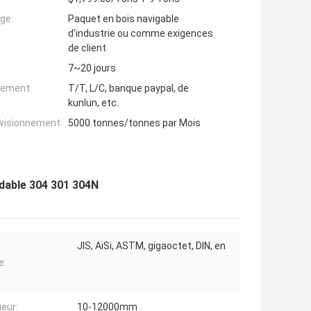
ge:
Paquet en bois navigable
d'industrie ou comme exigences
de client
7~20 jours
iement:
T/T, L/C, banque paypal, de
kunlun, etc.
ovisionnement:
5000 tonnes/tonnes par Mois
ydable 304 301 304N
JIS, AiSi, ASTM, gigaoctet, DIN, en
e:
eur:
10-12000mm