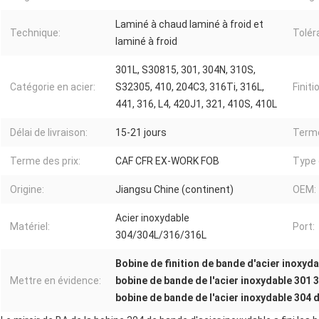
Laminé à chaud laminé à froid et
Technique:
Tolér
laminé à froid
301L, S30815, 301, 304N, 310S,
Catégorie en acier:
S32305, 410, 204C3, 316Ti, 316L,
Finiti
441, 316, L4, 420J1, 321, 410S, 410L
Délai de livraison:
15-21 jours
Terme
Terme des prix:
CAF CFR EX-WORK FOB
Type 
Origine:
Jiangsu Chine (continent)
OEM:
Acier inoxydable
Matériel:
Port:
304/304L/316/316L
Bobine de finition de bande d'acier inoxyda
Mettre en évidence:
bobine de bande de l'acier inoxydable 301 
bobine de bande de l'acier inoxydable 304