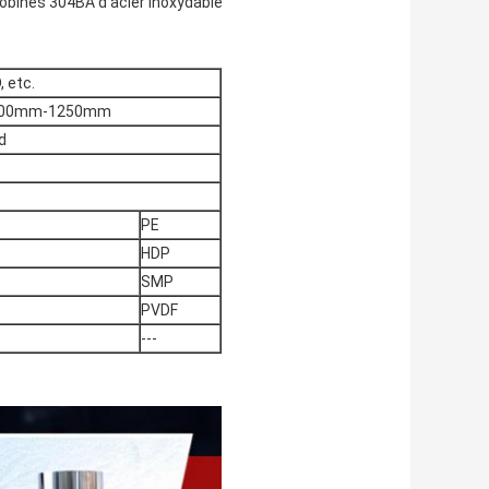
 bobines 304BA d'acier inoxydable
 etc.
 : 600mm-1250mm
d
PE
HDP
SMP
PVDF
---