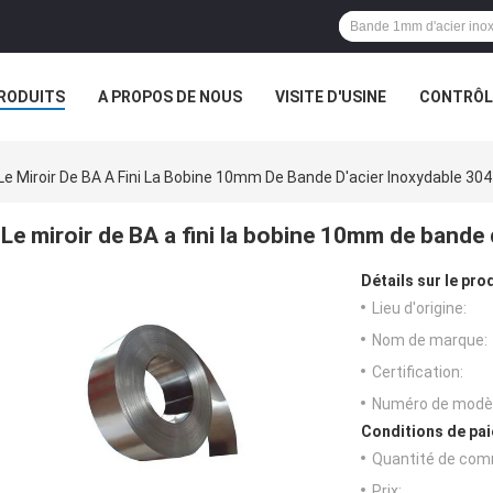
RODUITS
A PROPOS DE NOUS
VISITE D'USINE
CONTRÔLE
Le Miroir De BA A Fini La Bobine 10mm De Bande D'acier Inoxydable 30
Le miroir de BA a fini la bobine 10mm de bande
Détails sur le prod
Lieu d'origine:
Nom de marque:
Certification:
Numéro de modèl
Conditions de pai
Quantité de com
Prix: