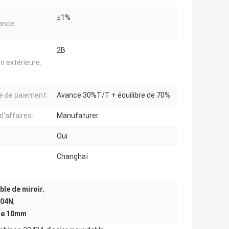
±1%
ance:
2B
on extérieure:
 de paiement:
Avance 30%T/T + équilibre de 70%
d'affaires:
Manufaturer
Oui
Changhaï
ble de miroir
,
304N
,
 de 10mm