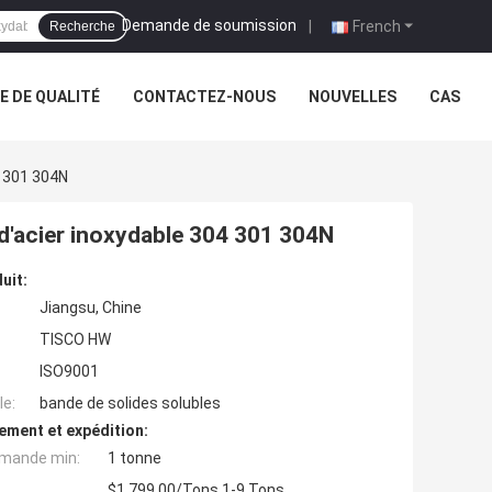
Demande de soumission
|
French
Recherche
 DE QUALITÉ
CONTACTEZ-NOUS
NOUVELLES
CAS
4 301 304N
 d'acier inoxydable 304 301 304N
uit:
Jiangsu, Chine
TISCO HW
ISO9001
e:
bande de solides solubles
ement et expédition:
mande min:
1 tonne
$1,799.00/Tons 1-9 Tons