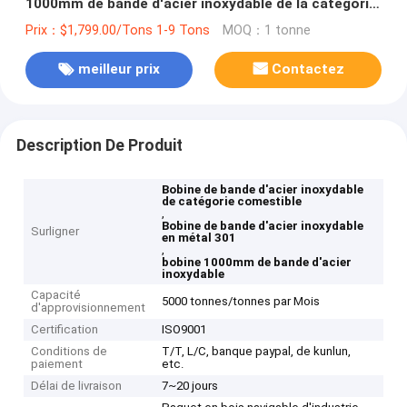
1000mm de bande d'acier inoxydable de la catégorie
comestible 301
Prix：$1,799.00/Tons 1-9 Tons
MOQ：1 tonne
meilleur prix
Contactez
Description De Produit
Bobine de bande d'acier inoxydable
de catégorie comestible
,
Bobine de bande d'acier inoxydable
Surligner
en métal 301
,
bobine 1000mm de bande d'acier
inoxydable
Capacité
5000 tonnes/tonnes par Mois
d'approvisionnement
Certification
ISO9001
Conditions de
T/T, L/C, banque paypal, de kunlun,
paiement
etc.
Délai de livraison
7~20 jours