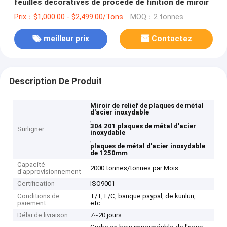
feuilles décoratives de procédé de finition de miroir
Prix：$1,000.00 - $2,499.00/Tons
MOQ：2 tonnes
meilleur prix
Contactez
Description De Produit
Miroir de relief de plaques de métal
d'acier inoxydable
,
304 201 plaques de métal d'acier
Surligner
inoxydable
,
plaques de métal d'acier inoxydable
de 1250mm
Capacité
2000 tonnes/tonnes par Mois
d'approvisionnement
Certification
ISO9001
Conditions de
T/T, L/C, banque paypal, de kunlun,
paiement
etc.
Délai de livraison
7~20 jours