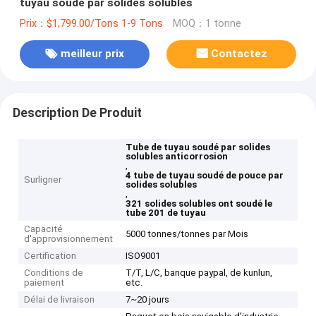
tuyau soudé par solides solubles
Prix：$1,799.00/Tons 1-9 Tons
MOQ：1 tonne
meilleur prix
Contactez
Description De Produit
Tube de tuyau soudé par solides
solubles anticorrosion
,
4 tube de tuyau soudé de pouce par
Surligner
solides solubles
,
321 solides solubles ont soudé le
tube 201 de tuyau
Capacité
5000 tonnes/tonnes par Mois
d'approvisionnement
Certification
ISO9001
Conditions de
T/T, L/C, banque paypal, de kunlun,
paiement
etc.
Délai de livraison
7~20 jours