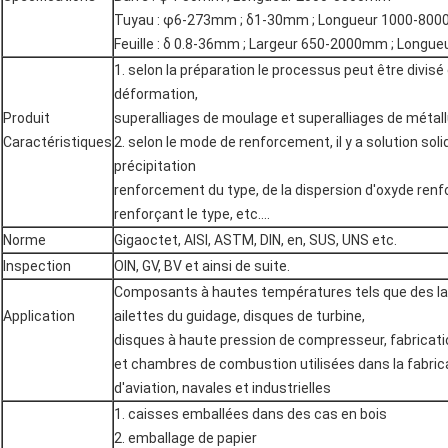
Tuyau : φ6-273mm ; δ1-30mm ; Longueur 1000-80
Feuille : δ 0.8-36mm ; Largeur 650-2000mm ; Long
1. selon la préparation le processus peut être divisé
déformation,
Produit
superalliages de moulage et superalliages de métall
Caractéristiques
2. selon le mode de renforcement, il y a solution soli
précipitation
renforcement du type, de la dispersion d'oxyde renfor
renforçant le type, etc….
Norme
Gigaoctet, AISI, ASTM, DIN, en, SUS, UNS etc.
Inspection
OIN, GV, BV et ainsi de suite.
Composants à hautes températures tels que des lam
Application
ailettes du guidage, disques de turbine,
disques à haute pression de compresseur, fabricat
et chambres de combustion utilisées dans la fabric
d'aviation, navales et industrielles
1. caisses emballées dans des cas en bois
2. emballage de papier