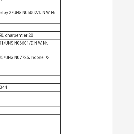
elloy X/UNS N06002/DIN W. Nr.
, charpentier 20
601/UNS N06601/DIN W. Nr.
725/UNS N07725, Inconel X-
3044