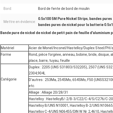
Bord:
Bord de fente de bord de moulin
0.5x100 5M Pure Nickel Strips
,
bandes pures d
Mettre en évidence:
bandes pures de nickel pour la batterie 0.5x
Bande pure de nickel de nickel de petit pain de feuille d'aluminium p
Matériel
Acier de Monel/Inconel/Hastelloy/Duplex Steel/PH/al
Forme
Rond, pièce forgéee, anneau, bobine, bride, disque, 
place, barre, tuyau, feuille
Duplex : 2205 (UNS S31803/S32205), 2507 (UNS S32
2304,904L
Catégorie
D'autres : 253Ma, 254SMo, 654SMo, F50 (UNSS32100)
etc.
Alliage : Alliage 20/28/31
Hastelloy : HastelloyB/-2/B-3/C22/C-4/S/C276/C-2
Hastelloy B/UNS N10001, Hastelloy B-2/UNS N10665/DI
Hastelloy C-4/UNS N06455/DIN W. Nr. 2,4610, Hastel