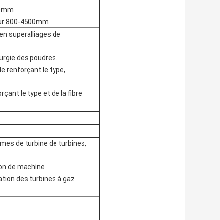
00mm
ueur 800-4500mm
 en superalliages de
urgie des poudres.
de renforçant le type,
çant le type et de la fibre
es de turbine de turbines,
ion de machine
ation des turbines à gaz