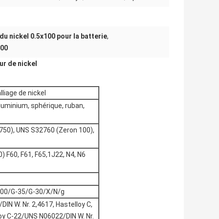
u nickel 0.5x100 pour la batterie
,
100
ur de nickel
liage de nickel
aluminium, sphérique, ruban,
750), UNS S32760 (Zeron 100),
 F60, F61, F65,1J22, N4, N6
000/G-35/G-30/X/N/g
N W. Nr. 2,4617, Hastelloy C,
loy C-22/UNS N06022/DIN W. Nr.