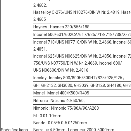
2,4602,
Hastelloy C-276/UNS N10276/DIN W. Nr. 2,4819, Hast
2,4665
Haynes : Haynes 230/556/188
Inconel 600/601/602CA/617/625/713/718/738/X-750
Inconel 718/UNS N07718/DIN W. Nr. 2,4668, Inconel 
2,4851,
Inconel 625/UNS N06625/DIN W. Nr. 2,4856, Inconel 
750/UNS N07750/DIN W. Nr. 2,4669, Inconel 600/
UNS N06600/DIN W. Nr. 2,4816
Incoloy : Incoloy 800/800H/800HT/825/925/926 ;
GH : GH2132, GH3030, GH3039, GH3128, GH4180, GH
Monel : Monel 400/K500/R405
Nitronic : Nitronic 40/50/60 ;
Nimonic : Nimonic 75/80A/90/A263 ;
Fil : 0.01-10mm
Bande : 0.05*5.0-5.0*250mm
Spécifications
Barre : φ4-50mm ; Longueur 2000-5000mm