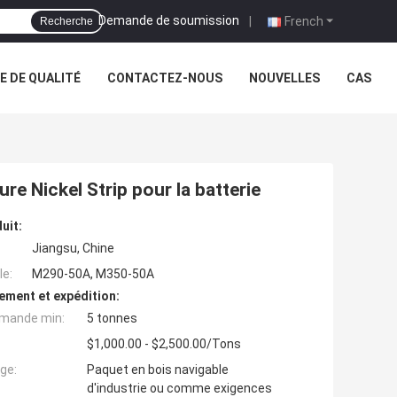
Demande de soumission
|
French
Recherche
 DE QUALITÉ
CONTACTEZ-NOUS
NOUVELLES
CAS
ure Nickel Strip pour la batterie
uit:
Jiangsu, Chine
e:
M290-50A, M350-50A
ement et expédition:
mande min:
5 tonnes
$1,000.00 - $2,500.00/Tons
ge:
Paquet en bois navigable
d'industrie ou comme exigences