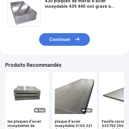
430 plaques de métal d'acier
inoxydable 439 440 ont gravé à
l'eau-forte des feuilles d'acier
inoxydable pour des murs de
cuisine
Continuer
Produits Recommandés
les plaques d'acier
plaque d'acier
Feuille recuit
inoxydables de
inoxydable 310S 321
S32750 2507 d