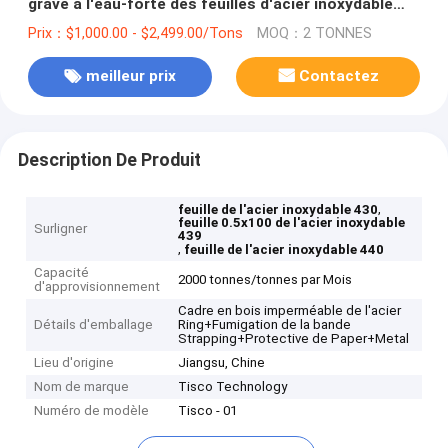
gravé à l'eau-forte des feuilles d'acier inoxydable
pour des murs de cuisine
Prix：$1,000.00 - $2,499.00/Tons
MOQ：2 TONNES
meilleur prix
Contactez
Description De Produit
,
feuille de l'acier inoxydable 430
feuille 0.5x100 de l'acier inoxydable
Surligner
439
,
feuille de l'acier inoxydable 440
Capacité
2000 tonnes/tonnes par Mois
d'approvisionnement
Cadre en bois imperméable de l'acier
Détails d'emballage
Ring+Fumigation de la bande
Strapping+Protective de Paper+Metal
Lieu d'origine
Jiangsu, Chine
Nom de marque
Tisco Technology
Numéro de modèle
Tisco - 01