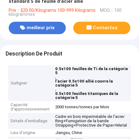
standard 5 de feuille d'acier allié
Prix：$20.00/Kilograms 100-999 Kilograms
MOQ：100
kilogrammes
meilleur prix
Contactez
Description De Produit
0.5x100 feuilles de Ti de la catégorie
5
,
l'acier 0.5x100 allié couvre la
Surligner
catégorie 5
,
0.5x100 feuilles titaniques de la
catégorie 5
Capacité
2000 tonnes/tonnes par Mois
d'approvisionnement
Cadre en bois imperméable de l'acier
Détails d'emballage
Ring+Fumigation de la bande
Strapping+Protective de Paper+Metal
Lieu d'origine
Jiangsu, Chine