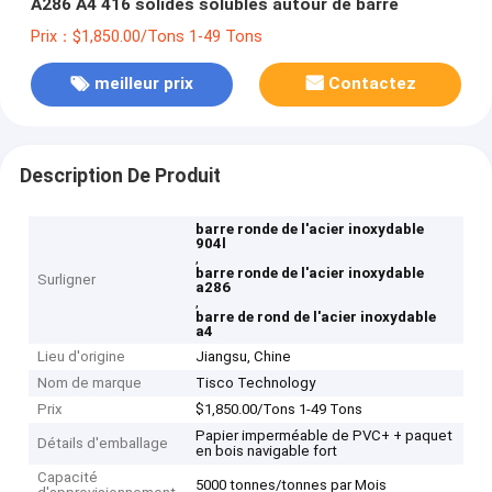
A286 A4 416 solides solubles autour de barre
Prix：$1,850.00/Tons 1-49 Tons
meilleur prix
Contactez
Description De Produit
barre ronde de l'acier inoxydable
904l
,
barre ronde de l'acier inoxydable
Surligner
a286
,
barre de rond de l'acier inoxydable
a4
Lieu d'origine
Jiangsu, Chine
Nom de marque
Tisco Technology
Prix
$1,850.00/Tons 1-49 Tons
Papier imperméable de PVC+ + paquet
Détails d'emballage
en bois navigable fort
Capacité
5000 tonnes/tonnes par Mois