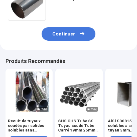
304 autour du tuyau d'acier
inoxydable 90mm
Continuer
Produits Recommandés
Recuit de tuyaux
SHS CHS Tube SS
AiSi S30815 so
soudés par solides
Tuyau soudé Tube
solubles a soud
solubles sans
Carré 19mm 25mm
tuyau 3mm
couture 441 201 304
201 202 304 430
l'utilisation 3