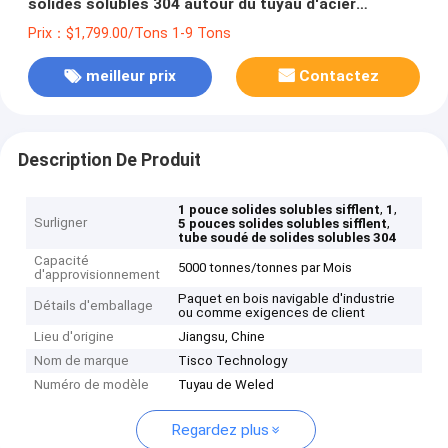
solides solubles 304 autour du tuyau d'acier
inoxydable 90mm
Prix：$1,799.00/Tons 1-9 Tons
meilleur prix
Contactez
Description De Produit
,
,
1 pouce solides solubles sifflent
1
Surligner
,
5 pouces solides solubles sifflent
tube soudé de solides solubles 304
Capacité
5000 tonnes/tonnes par Mois
d'approvisionnement
Paquet en bois navigable d'industrie
Détails d'emballage
ou comme exigences de client
Lieu d'origine
Jiangsu, Chine
Nom de marque
Tisco Technology
Numéro de modèle
Tuyau de Weled
Regardez plus