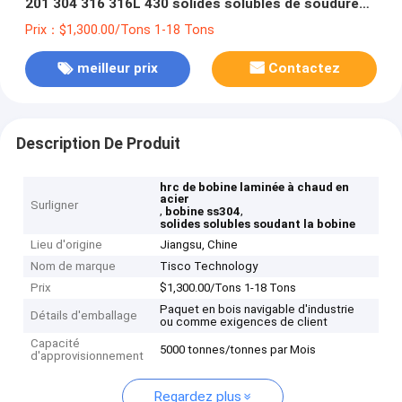
201 304 316 316L 430 solides solubles de soudure
lovent 304
Prix：$1,300.00/Tons 1-18 Tons
meilleur prix
Contactez
Description De Produit
hrc de bobine laminée à chaud en
acier
Surligner
,
,
bobine ss304
solides solubles soudant la bobine
Lieu d'origine
Jiangsu, Chine
Nom de marque
Tisco Technology
Prix
$1,300.00/Tons 1-18 Tons
Paquet en bois navigable d'industrie
Détails d'emballage
ou comme exigences de client
Capacité
5000 tonnes/tonnes par Mois
d'approvisionnement
Regardez plus